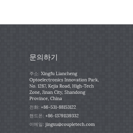
문의하기
주소:
Xingfu Liancheng
Optoelectronics Innovation Park,
No. 1287, Kejia Road, High-Tech
Zone, Jinan City, Shandong
Province, China
전화:
+86-531-88153122
핸드폰:
+86-13791139332
이메일:
jingxu@coupletech.com