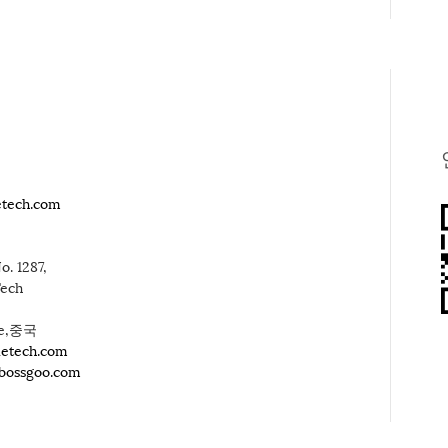
etech.com
o. 1287,
Tech
ce,중국
letech.com
.bossgoo.com