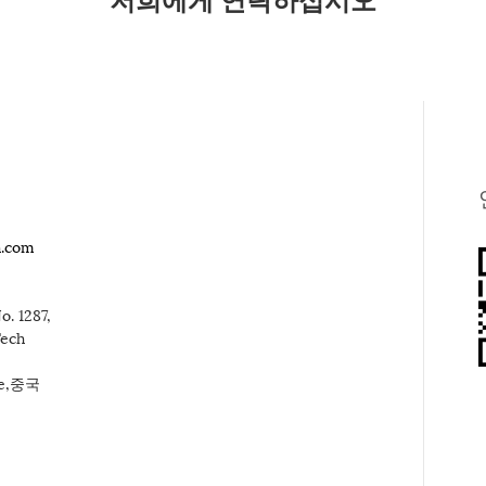
h.com
o. 1287,
Tech
ce,중국