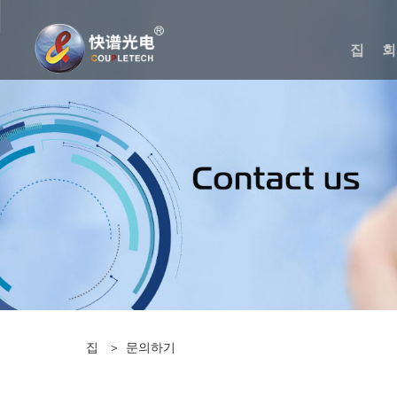
집
회
집
>
문의하기