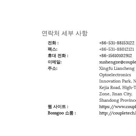
연락처 세부 사항
전화 :
+86-531-88153122
팩스:
+86-531-88012121
휴대 전화 :
+86-15610102912
이메일:
xushengze@coupl
주소:
Xingfu Liancheng
Optoelectronics
Innovation Park, N
Kejia Road, High-
Zone, Jinan City,
Shandong Provin
웹 사이트 :
https://www.coup
Bossgoo 쇼룸 :
http://coupletech